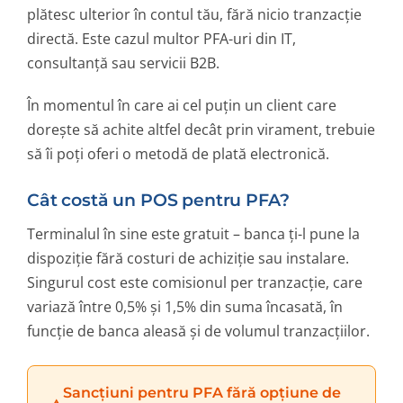
plătesc ulterior în contul tău, fără nicio tranzacție
directă. Este cazul multor PFA-uri din IT,
consultanță sau servicii B2B.
În momentul în care ai cel puțin un client care
dorește să achite altfel decât prin virament, trebuie
să îi poți oferi o metodă de plată electronică.
Cât costă un POS pentru PFA?
Terminalul în sine este gratuit – banca ți-l pune la
dispoziție fără costuri de achiziție sau instalare.
Singurul cost este comisionul per tranzacție, care
variază între 0,5% și 1,5% din suma încasată, în
funcție de banca aleasă și de volumul tranzacțiilor.
Sancțiuni pentru PFA fără opțiune de