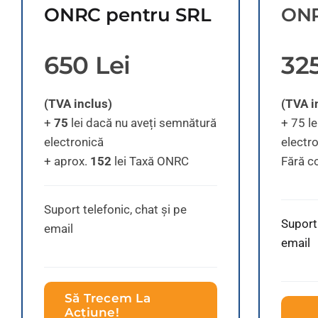
ONRC pentru SRL
ONRC
650 Lei
325
(TVA inclus)
(TVA i
+
75
lei dacă nu aveți semnătură
+ 75 l
electronică
electr
+ aprox.
152
lei Taxă ONRC
Fără c
Suport telefonic, chat și pe
Suport 
email
email
Să Trecem La
Acțiune!