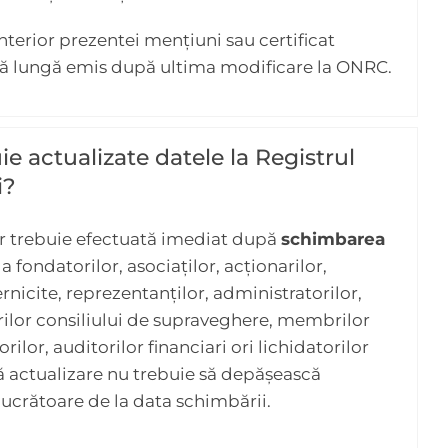
anterior prezentei mențiuni sau certificat
mă lungă emis după ultima modificare la ONRC.
e actualizate datele la Registrul
i?
or trebuie efectuată imediat după
schimbarea
a fondatorilor, asociaților, acționarilor,
nicite, reprezentanților, administratorilor,
ilor consiliului de supraveghere, membrilor
rilor, auditorilor financiari ori lichidatorilor
tă actualizare nu trebuie să depășească
lucrătoare de la data schimbării.