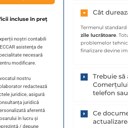
Cât durează
icii incluse în preț
Termenul standard 
zile lucrătoare
. Tot
xperții noștri contabili
problemelor tehnice
ECCAR asistenţa de
finalizare devine im
pecialitate necesară
entru modificare.
Trebuie să 
vocatul nostru
Comerțului
olaborator redactează
telefon sau
ctele juridice, asigură
onsultanța juridică
ersonalizată aferentă
Ce docume
osarului în lucru și
actualizar
eprezintă / depune