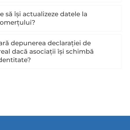
e să își actualizeze datele la
Comerțului?
ară depunerea declarației de
real dacă asociații își schimbă
dentitate?