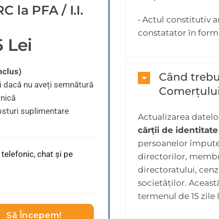
 la PFA / I.I.
• Actul constitutiv 
constatator în for
 Lei
nclus)
Când trebui
ei dacă nu aveți semnătură
Comerțulu
onică
osturi suplimentare
Actualizarea datel
cărții de identitate
persoanelor împuter
telefonic, chat și pe
directorilor, membr
directoratului, cenzo
societăților. Aceas
termenul de 15 zile 
Să Începem!