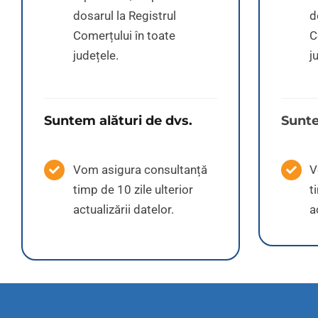
dosarul la Registrul
d
Comerțului în toate
C
județele.
j
Suntem alături de dvs.
Sunte
Vom asigura consultanță
V
timp de 10 zile ulterior
t
actualizării datelor.
a