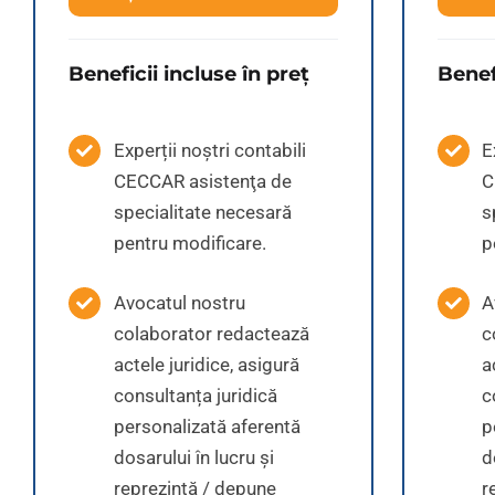
Beneficii incluse în preț
Benef
Experții noștri contabili
E
CECCAR asistenţa de
C
specialitate necesară
s
pentru modificare.
p
Avocatul nostru
A
colaborator redactează
c
actele juridice, asigură
a
consultanța juridică
c
personalizată aferentă
p
dosarului în lucru și
d
reprezintă / depune
r