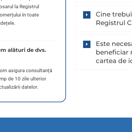
osarul la Registrul
Cine trebui
omerțului în toate
Registrul 
udețele.
Este neces
m alături de dvs.
beneficiar 
cartea de i
om asigura consultanță
imp de 10 zile ulterior
ctualizării datelor.