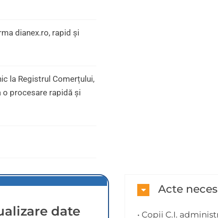
a dianex.ro, rapid și
c la Registrul Comerțului,
ra o procesare rapidă și
Acte neces
ualizare date
• Copii C.I. administ